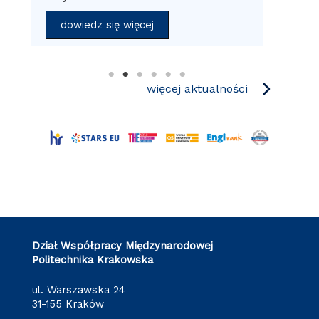
aka
dowiedz się więcej
więcej aktualności
Dział Współpracy Międzynarodowej
Politechnika Krakowska
ul. Warszawska 24
31-155 Kraków