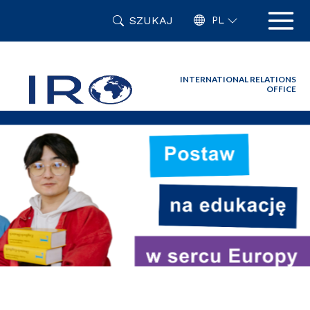
Przejdź
SZUKAJ
do
PL
zawartości
strony
INTERNATIONAL RELATIONS
OFFICE