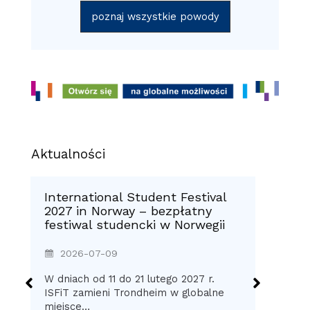
poznaj wszystkie powody
Aktualności
International Student Festival
In
2027 in Norway – bezpłatny
w 
festiwal studencki w Norwegii
Mo
2026-07-09
W dniach od 11 do 21 lutego 2027 r.
Tec
ISFiT zamieni Trondheim w globalne
czo
miejsce…
Mek