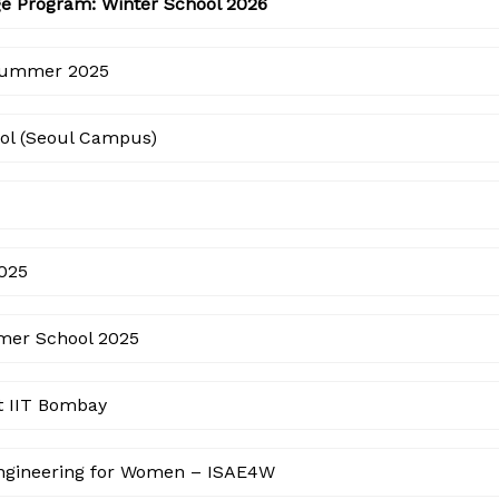
e Program: Winter School 2026
Summer 2025
ol (Seoul Campus)
025
mmer School 2025
t IIT Bombay
ngineering for Women – ISAE4W