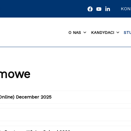
EJ
KON
O NAS
KANDYDACI
ST
imowe
(Online) December 2025