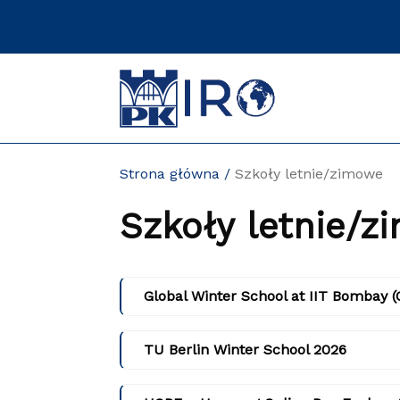
Przejdź
DZIAŁ WSPÓŁPRACY MIĘDZYNARODOW
do
zawartości
strony
Strona główna
Szkoły letnie/zimowe
Szkoły letnie/z
Global Winter School at IIT Bombay 
TU Berlin Winter School 2026