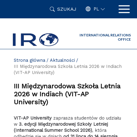
Przejdź
SZUKAJ
do
PL
zawartości
strony
INTERNATIONAL RELATIONS
OFFICE
Strona główna
Aktualności
III Międzynarodowa Szkoła Letnia 2026 w Indiach
(VIT-AP University)
III Międzynarodowa Szkoła Letnia
2026 w Indiach (VIT-AP
University)
VIT-AP University
zaprasza studentów do udziału
w
3. edycji Międzynarodowej Szkoły Letniej
(International Summer School 2026)
, która
odbędzie się w dniach
od 31 lipca do 14 sierpnia