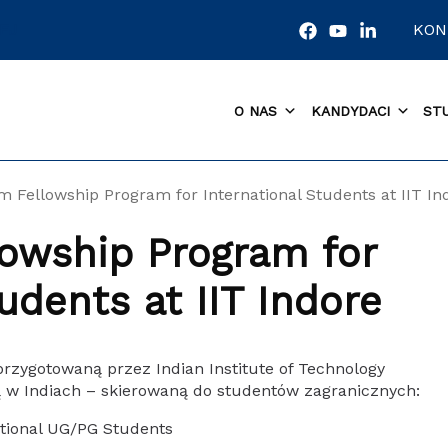
EJ
KON
O NAS
KANDYDACI
ST
m Fellowship Program for International Students at IIT In
lowship Program for
udents at IIT Indore
rzygotowaną przez Indian Institute of Technology
ą w Indiach – skierowaną do studentów zagranicznych:
tional UG/PG Students