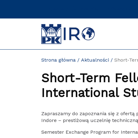
Przejdź
DZIAŁ WSPÓŁPRACY MIĘDZYNARODOW
do
zawartości
strony
Strona główna
Aktualności
Short-Ter
Short-Term Fel
International St
Zapraszamy do zapoznania się z ofertą p
Indore – prestiżową uczelnię techniczn
Semester Exchange Program for Interna