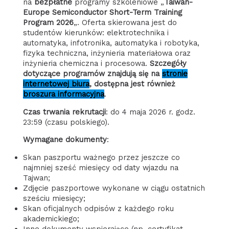
na
bezpłatne
programy szkoleniowe „
Taiwan-
Europe Semiconductor Short-Term Training
Program 2026
„. Oferta skierowana jest do
studentów kierunków: elektrotechnika i
automatyka, infotronika, automatyka i robotyka,
fizyka techniczna, inżynieria materiałowa oraz
inżynieria chemiczna i procesowa.
Szczegóły
dotyczące programów
znajdują się na
stronie
internetowej biura
, dostępna jest również
broszura informacyjna
.
Czas trwania rekrutacji
: do 4 maja 2026 r. godz.
23:59 (czasu polskiego).
Wymagane dokumenty
:
Skan paszportu ważnego przez jeszcze co
najmniej sześć miesięcy od daty wjazdu na
Tajwan;
Zdjęcie paszportowe wykonane w ciągu ostatnich
sześciu miesięcy;
Skan oficjalnych odpisów z każdego roku
akademickiego;
Inne dokumenty wspierające (np. certyfikat