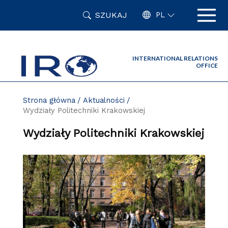
Przejdź
SZUKAJ
do
PL
zawartości
strony
INTERNATIONAL RELATIONS
OFFICE
Strona główna
Aktualności
Wydziały Politechniki Krakowskiej
Wydziały Politechniki Krakowskiej