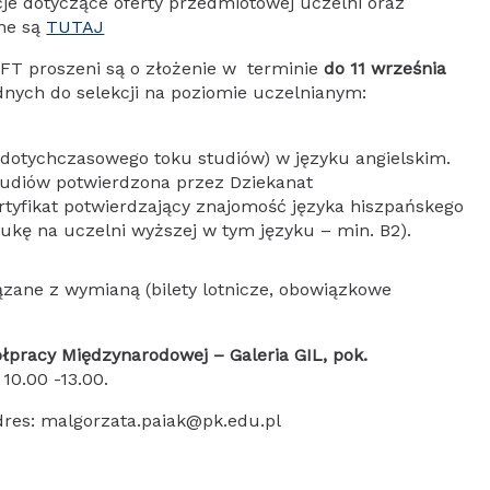
cje dotyczące oferty przedmiotowej uczelni oraz
ne są
TUTAJ
FT proszeni są o złożenie w terminie
do 11 września
ych do selekcji na poziomie uczelnianym:
 dotychczasowego toku studiów) w języku angielskim.
tudiów potwierdzona przez Dziekanat
tyfikat potwierdzający znajomość języka hiszpańskego
kę na uczelni wyższej w tym języku – min. B2).
ązane z wymianą (bilety lotnicze, obowiązkowe
łpracy Międzynarodowej – Galeria GIL, pok.
10.00 -13.00.
dres: malgorzata.paiak@pk.edu.pl