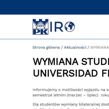
Przejdź
DZIAŁ WSPÓŁPRACY MIĘDZYNARODOW
do
zawartości
strony
Strona główna
Aktualności
WYMIANA 
WYMIANA STUD
UNIVERSIDAD FI
Informujemy o możliwości wyjazdu na st
semestrze letnim (marzec – lipiec) rok
Dla studentów wymiany bilateralnej dos