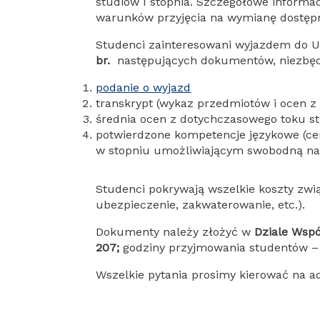
studiów I stopnia. Szczegółowe informa
warunków przyjęcia na wymianę dostęp
Studenci zainteresowani wyjazdem do U
br.
następujących dokumentów, niezbędn
podanie o wyjazd
transkrypt (wykaz przedmiotów i ocen z
średnia ocen z dotychczasowego toku s
potwierdzone kompetencje językowe (cer
w stopniu umożliwiającym swobodną nau
Studenci pokrywają wszelkie koszty zwi
ubezpieczenie, zakwaterowanie, etc.).
Dokumenty należy złożyć w
Dziale Wspó
207;
godziny przyjmowania studentów – 
Wszelkie pytania prosimy kierować na a