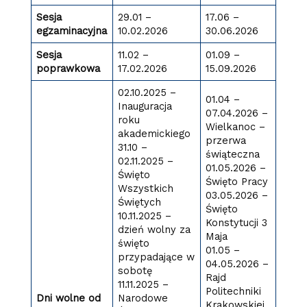
Sesja
29.01 –
17.06 –
egzaminacyjna
10.02.2026
30.06.2026
Sesja
11.02 –
01.09 –
poprawkowa
17.02.2026
15.09.2026
02.10.2025 –
01.04 –
Inauguracja
07.04.2026 –
roku
Wielkanoc –
akademickiego
przerwa
31.10 –
świąteczna
02.11.2025 –
01.05.2026 –
Święto
Święto Pracy
Wszystkich
03.05.2026 –
Świętych
Święto
10.11.2025 –
Konstytucji 3
dzień wolny za
Maja
święto
01.05 –
przypadające w
04.05.2026 –
sobotę
Rajd
11.11.2025 –
Politechniki
Dni wolne od
Narodowe
Krakowskiej