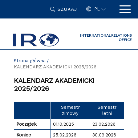
Przejdź
SZUKAJ
do
PL
zawartości
strony
INTERNATIONAL RELATIONS
OFFICE
Strona główna
KALENDARZ AKADEMICKI 2025/2026
KALENDARZ AKADEMICKI
2025/2026
Semestr
Semestr
zimowy
letni
Początek
01.10.2025
23.02.2026
Koniec
25.02.2026
30.09.2026